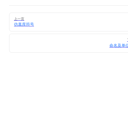
Pager
上一页
仿真库符号
命名及单