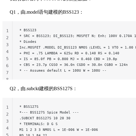
Q1，由.model语句建模的BSS123：
* BSS123
1
* SRC = BSS123; DI_BSS123; MOSFET N; Enh; 100V 0.170A 
2
* Diodes
3
Inc.MOSFET .MODEL DI_BSS123 NMOS（LEVEL = 1 VTO = 1.00 
4
+ PHI = .75 LAMBDA = 625u RD = 0.140 RS = 0.140
5
+ IS = 85.0f PB = 0.800 MJ = 0.460 CBD = 19.8p
+ CBS = 23.7p CGSO = 36.0n CGDO = 30.0n CGBO = 124n
6
* -- Assumes default L = 100U W = 100U --
7
8
Q2，由.subckt建模的BSS127S：
* BSS127S
1
*--- BSS127S Spice Model ---
2
.SUBCKT BSS127S 10 20 30
3
* TERMINALS: D G S
4
M1 1 2 3 3 NMOS L = 1E-006 W = 1E-006
5
RD 10 1 84.22