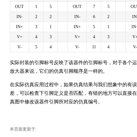
OUT
1
5
OUT
7
5
OU
IN-
2
2
IN-
6
2
IN
IN+
3
1
IN+
5
1
IN
V+
4
3
V+
4
3
V
V-
5
4
V-
11
4
V
实际封装的引脚标号反映了该器件的引脚标号，对于各个运
放大器来说，它们的仿真引脚顺序是一样的。
在实际仿真应用过程中，如果仿真结果与我们想象中的有误
差，可以检查下引脚定义是否匹配，有错的地方可以直接在
真图中修改该器件引脚所对应的仿真编号。
本页面更新于: