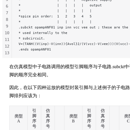
*                  |   |   |   |   output
6
*                  |   |   |   |   |
7
*spice pin order:  1   2   3   4   5
8
*                  |   |   |   |   |
9
.subckt opampANF01 inp inn vcc vee out ; these are the
10
* used internally to the
* subcircuit.
11
V=(TANH((V(inp)-V(inn)){Avol}2/(V(vcc)-V(vee)))(V(vcc)
12
.ends opampANF01
13
14
15
在仿真模型中子电路调用的模型引脚顺序与子电路.subckt中
脚的顺序完全相同。
因此，在以下四种运放的模型封装引脚与上述例子的子电路
脚排列应该为：
引
仿
引
仿
脚
真
脚
真
类型
类型
类
A
序
序
B
序
序
C
号
号
号
号