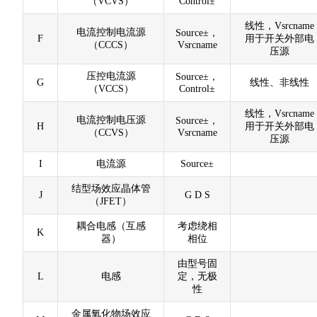
（VCVS）
Control±
线性，Vsrcname
电流控制电流源
Source±，
F
用于开关外部电
（CCCS）
Vsrcname
压源
压控电流源
Source±，
G
线性、非线性
（VCCS）
Control±
线性，Vsrcname
电流控制电压源
Source±，
H
用于开关外部电
（CCVS）
Vsrcname
压源
I
电流源
Source±
结型场效应晶体管
J
G D S
（JFET）
耦合电感（互感
考虑绕相
K
器）
相位
由型号固
L
电感
定，无极
性
金属氧化物场效应