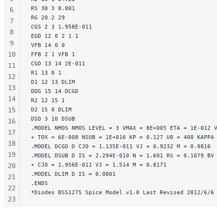
RS 30 3 0.001
6
RG 20 2 29
7
CGS 2 3 1.958E-011
8
EGD 12 0 2 1 1
9
VFB 14 0 0
10
FFB 2 1 VFB 1
CGD 13 14 2E-011
11
R1 13 0 1
12
D1 12 13 DLIM
13
DDG 15 14 DCGD
14
R2 12 15 1
15
D2 15 0 DLIM
DSD 3 10 DSUB
16
.MODEL NMOS NMOS LEVEL = 3 VMAX = 8E+005 ETA = 1E-012 
17
+ TOX = 6E-008 NSUB = 1E+016 KP = 0.127 U0 = 400 KAPPA
18
.MODEL DCGD D CJO = 1.135E-011 VJ = 0.9232 M = 0.9816
19
.MODEL DSUB D IS = 2.294E-010 N = 1.601 RS = 0.1079 BV
+ CJO = 1.956E-011 VJ = 1.514 M = 0.8171
20
.MODEL DLIM D IS = 0.0001
21
.ENDS
22
*Diodes BSS127S Spice Model v1.0 Last Revised 2012/6/6
23
24