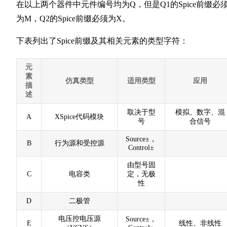
在以上两个器件中元件编号均为Q，但是Q1的Spice前缀必
25
26
为M，Q2的Spice前缀必须为X。
27
下表列出了Spice前缀及其相关元素的类型字符：
元
素
仿真类型
适用类型
应用
描
述
取决于型
模拟、数字、混
A
XSpice代码模块
号
合信号
Source±，
B
行为源和受控源
Control±
由型号固
C
电容类
定，无极
性
D
二极管
电压控电压源
Source±，
E
线性、非线性