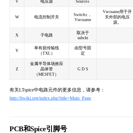
V
电压源
Source±
Vsrcname用于开
Switch±，
W
电流控制开关
关外部的电压
Vsrcname
源。
取决于
X
子电路
subckt
单有损传输线
由型号固
Y
（TXL）
定
金属半导体场效应
Z
晶体管
G D S
（MESFET）
有关LTspice中电路元件的更多信息，请参考：
http://ltwiki.org/index.php?title=Main_Page
PCB和Spice引脚号