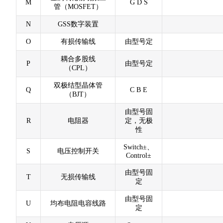
M
G D S
管（MOSFET）
N
GSS数字装置
O
有损传输线
由型号定
耦合多股线
P
由型号定
（CPL）
双极结型晶体管
Q
C B E
（BJT）
由型号固
R
电阻器
定，无极
性
Switch±、
S
电压控制开关
Control±
由型号固
T
无损传输线
定
由型号固
U
均布电阻电容线路
定