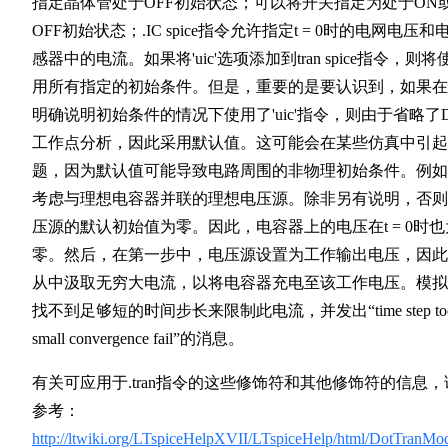
指定晶体管处于OFF初始状态；可以将开关指定为处于ON
OFF初始状态；.IC spice指令允许指定t = 0时的电网电压和
感器中的电流。如果将'uic'选项添加到tran spice指令，则将
用所有指定的初始条件。但是，重要的是要认识到，如果在
明确说明初始条件的情况下使用了'uic'指令，则由于省略了
工作点分析，因此采用默认值。这可能会在某些仿真中引起
题，因为默认值可能导致电路周围的非物理初始条件。例如
考虑与理想电容器并联的理想电压源。除非另有说明，否则
压源的默认初始值为零。因此，电容器上的电压在t = 0时也
零。然后，在第一步中，电压源设置为工作输出电压，因此
从中汲取无穷大电流，以将电容器充电至该工作电压。模拟
找不到足够短的时间步长来限制此电流，并发出“time step to
small convergence fail”的消息。
有关可应用于.tran指令的这些修饰符和其他修饰符的信息，
参考：
http://ltwiki.org/LTspiceHelpXVII/LTspiceHelp/html/DotTranMod